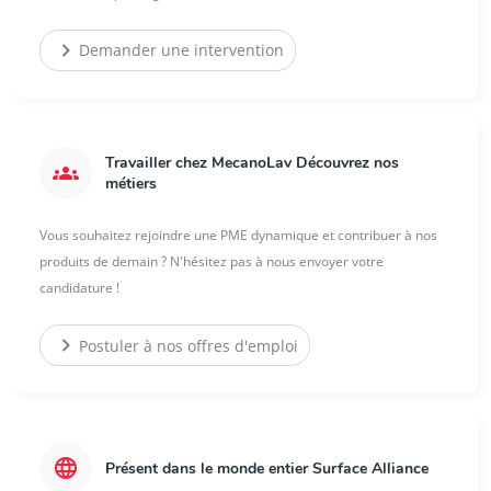
chevron_right
Demander une intervention
Travailler chez MecanoLav Découvrez nos
groups
métiers
Vous souhaitez rejoindre une PME dynamique et contribuer à nos
produits de demain ? N'hésitez pas à nous envoyer votre
candidature !
chevron_right
Postuler à nos offres d'emploi
language
Présent dans le monde entier Surface Alliance