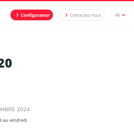
chevron_right
chevron_right
expand_more
Configurateur
Contactez-nous
FR
20
EMBRE 2024
9 au vendredi