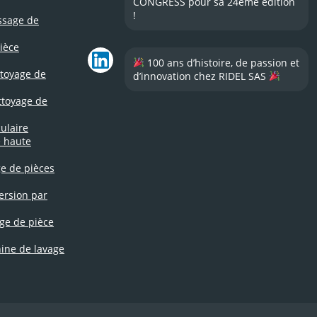
CONGRESS pour sa 24ème édition
!
ssage de
ièce
100 ans d’histoire, de passion et
toyage de
d’innovation chez RIDEL SAS
toyage de
ulaire
e haute
e de pièces
ersion par
ge de pièce
ne de lavage