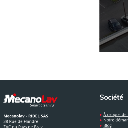
Société
À propos de
Mecanolav - RIDEL SAS
Notre démar
38 Rue de Flandre
Blog
ZAC du Pays de Bray