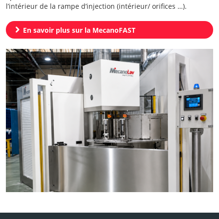
l’intérieur de la rampe d’injection (intérieur/ orifices …).
chevron_right
En savoir plus sur la MecanoFAST