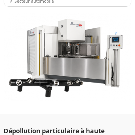
chevron_right
Secteur automobile
Dépollution particulaire à haute